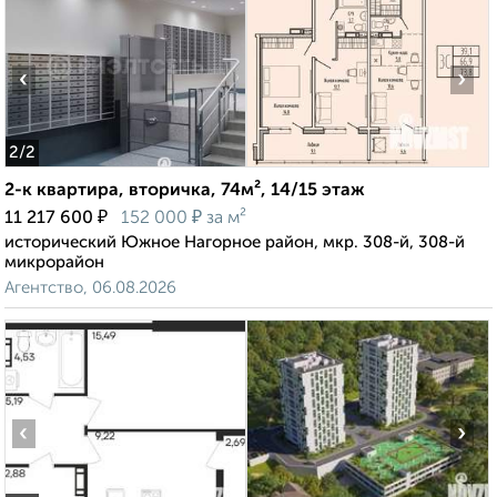
‹
›
2
/2
2-к квартира, вторичка, 74м², 14/15 этаж
₽
₽
11 217 600
152 000
за м²
исторический Южное Нагорное район, мкр. 308-й, 308-й
микрорайон
Агентство, 06.08.2026
‹
›