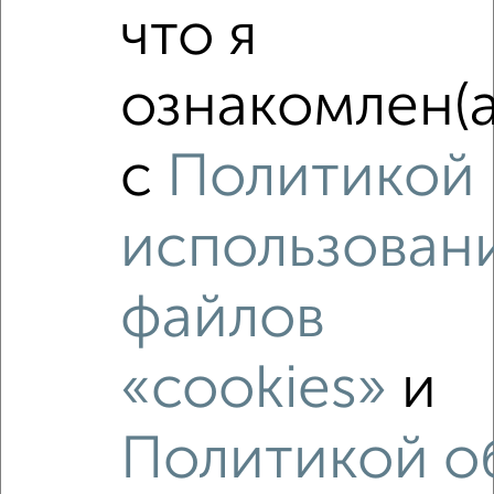
что я
‹
›
ознакомлен(а
2
/2
с
Политикой
Студия квартира, строящийся дом, 35м², 12/16 этаж
₽
₽
5 105 450
145 000
за м²
Молодёжный проезд 17
использован
Агентство, 05.08.2026
файлов
«cookies»
и
‹
›
Политикой о
2
/2
2-к квартира, вторичка, 57м², 2/9 этаж