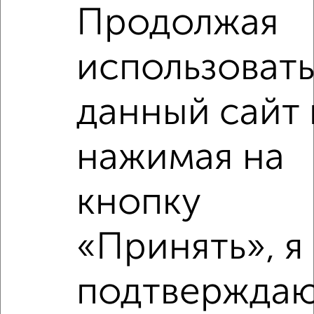
₽
₽
6 200 000
155 000
за м²
Продолжая
Молодёжный проезд 17
Агентство, 07.08.2026
использоват
данный сайт 
‹
›
нажимая на
2
/2
кнопку
1-к квартира, строящийся дом, 40м², 16/16 этаж
₽
₽
6 133 350
155 000
за м²
«Принять», я
Молодёжный проезд 17
Агентство, 07.08.2026
подтверждаю