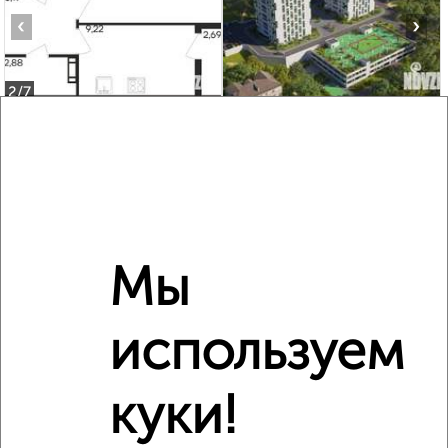
‹
›
2
/7
1-к квартира, строящийся дом, 40м², 3/16 этаж
₽
₽
6 200 000
155 000
за м²
Молодёжный проезд 17
Агентство, 06.08.2026
Мы
‹
›
используем
2
/2
куки!
1-к квартира, строящийся дом, 40м², 8/16 этаж