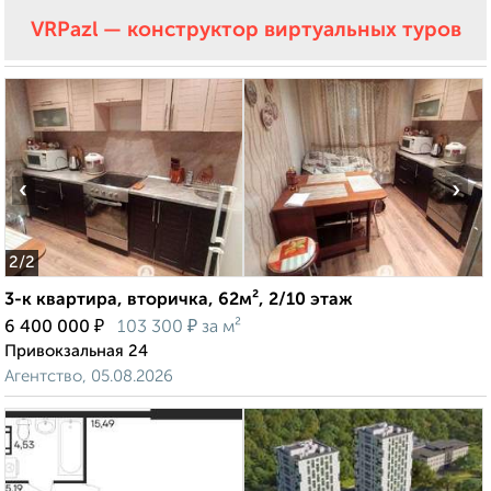
VRPazl — конструктор виртуальных туров
‹
›
2
/2
3-к квартира, вторичка, 62м², 2/10 этаж
₽
₽
6 400 000
103 300
за м²
Привокзальная 24
Агентство, 05.08.2026