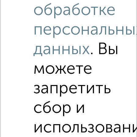
обработке
₽
₽
6 300 000
110 600
за м²
мкр. 305-й, Кольский проспект 150к5
Агентство, 05.08.2026
персональны
данных
. Вы
Как купить трехкомнатную квартиру, c ценой до 1 000
000 руб. в Мурманске на сайте Мурманск-
недвижимость?
можете
Используя удобную форму поиска с множеством
фильтров и сортировкой по параметрам, вы можете
подобрать для покупки трехкомнатную квартиру, c ценой
запретить
до 1 000 000 руб. в Мурманске.
Найденные предложения: 0 объявлений, можно
сбор и
посмотреть в виде списка или на карте, с описанием,
расположением, ценой и другими подробностями.
Подберите подходящую недвижимость из предложений
использован
от собственников, риэлторов, застройщиков и агенств
недвижимости, связаться с ними можно по телефону или