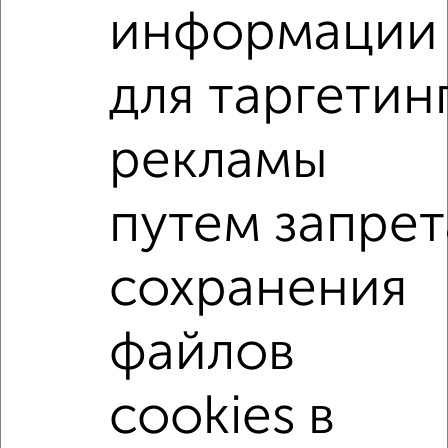
написать сообщение в любом удобном для вас
информации
мессенджере, это безопасно и бесплатно.
Для покупки квартиры доступна ипотека от крупнейших
для таргетин
банков России: СберБанк, ВТБ, Альфа-Банк,
Россельхозбанк, Совкомбанк, Т-Банк, Росбанк, Почта
Банк на сумму от 400 000 до 120 000 000 рублей сроком
рекламы
до 30 лет.
Сайт работает во многих городах России.
путем запрет
Сколько стоит купить трехкомнатную квартиру в
Мурманске?
сохранения
Цена недвижимости: мин. от
3700000
руб. до макс.
11217600
руб.
файлов
Средняя цена:
6365640
руб.
Цена за м2: от
105714
руб. до
151589
руб.
cookies в
Средняя цена за м2:
135439
руб.