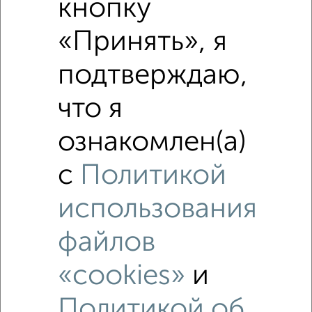
кнопку
₽
4 810 000
«Принять», я
₽
4 600 000
подтверждаю,
₽
4 720 000
что я
Средняя цена район
ознакомлен(а)
Это предложение
Средняя цена по городу
с
Политикой
Похожие предложения рядом
использования
2‑комнатные квартиры недалеко от проспект Ленина 44
файлов
«cookies»
и
Политикой об