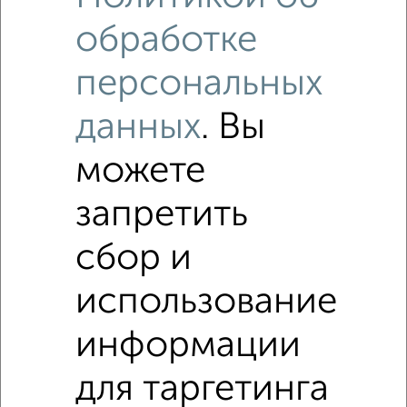
обработке
персональных
данных
. Вы
можете
запретить
сбор и
Рядом, с меньшей ценой
Недалеко от проспект Ленина 44 с ценой ниже
использование
информации
2-к квартиры
Поиск по схожим параметрам:
для таргетинга