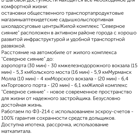
В шаговой доступности находится всё необходимое для
комфортной жизни:
остановки общественного транспортапродуктовые
магазиныаптекидетские садышколыспортивная
школадосуговые центрыЖилой комплекс "Северное
сияние" расположен в активном районе города с хорошо
развитой инфраструктурой и удобной транспортной
развязкой.
Расстояние на автомобиле от жилого комплекса
"Северное сияние" до:
аэропорта (30 мин) - 30 кмжелезнодорожного вокзала (15
мин) - 5,3 кмКольского моста (16 мин) - 5,9 кмМурманск
Молла (10 мин) - 4 кмМорского вокзала - (20 мин) - 6,4
кмТоргового порта - (20 мин) - 6,1 кмЖилой комплекс
"Северное сияние" - новое современное пространство
для жизни от надежного застройщика. Безусловно
достойная жизнь.
Работаем по ФЗ-214 с использованием эскроу-счетов -
100% гарантия сохранности средств дольщиков.
Доступна ипотека, рассрочка, использование
маткапитала.