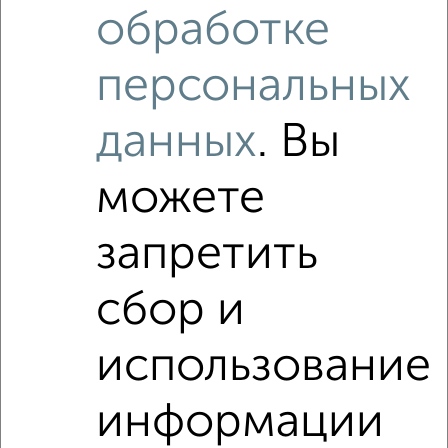
обработке
персональных
данных
. Вы
можете
запретить
сбор и
использование
информации
Рядом, с меньшей ценой
Недалеко от Молодёжный проезд 17 с ценой ниже