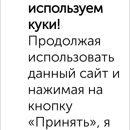
используем
Школы
Продукты
Аптеки
Дет. сады
Банкоматы
Торг. центры
куки!
Поликлиники
Фитнес
Кафе
Продолжая
использовать
данный сайт и
нажимая на
кнопку
«Принять», я