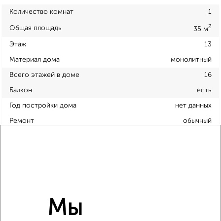
Количество комнат
1
2
Общая площадь
35 м
Этаж
13
Материал дома
монолитный
Всего этажей в доме
16
Балкон
есть
Год постройки дома
нет данных
Ремонт
обычный
Вид жилья
строящийся дом
Санузел
раздельный
Площадь кухни
нет данных
Отопление
центральное
Мы
Расположение, инфраструктура рядом