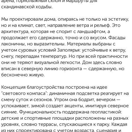
арена, горнолыжный склон и маршруты для
скандинавской ходьбы.
Мы проектировали дома, опираясь не только на эстетику,
но и на климат, свет, направление ветра и рельеф. Это
архитектура, которая не спорит с ландшафтом, а
продолжает его сдержанно, точно и со вкусом. Фасады
лаконичны, но выразительны. Материалы выбраны с
учетом суровых условий Заполярья: устойчивые к ветру,
снегу, перепадам температур. Но при всей практичности
они не теряют визуальной легкости. Дом здесь словно
вписан в северную линию горизонта — сдержанную, но
бесконечно живую.
Концепция благоустройства построена на идее
"светового компаса": динамичная подсветка реагирует на
смену суток и сезонов. Утром она бодрит, вечером —
успокаивает, зимой создает акценты, имитируя северное
сияние. Функциональность поддержана геопластикой:
детские и спортивные площадки расположены на разных
уровнях, словно террасы, спускающиеся к парку. Каждая
из них спроектирована с учетом возраста, сценария и