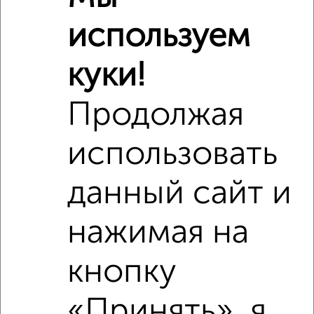
используем
Школы
Продукты
Аптеки
Дет. сады
Банкоматы
Торг. центры
куки!
Поликлиники
Фитнес
Кафе
Продолжая
использовать
данный сайт и
нажимая на
кнопку
«Принять», я