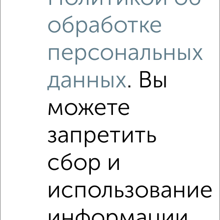
17
обработке
персональных
данных
. Вы
можете
запретить
сбор и
использование
информации
Рядом, с меньшей ценой