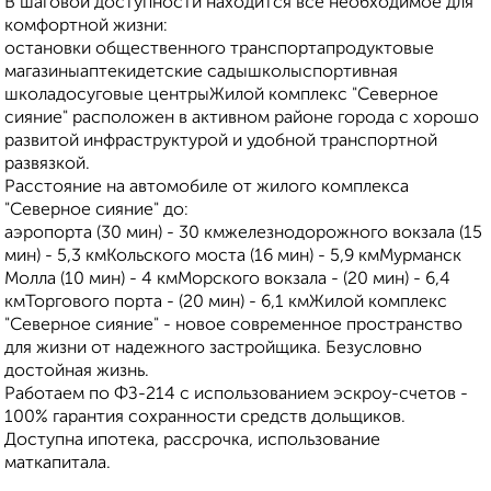
В шаговой доступности находится всё необходимое для
комфортной жизни:
остановки общественного транспортапродуктовые
магазиныаптекидетские садышколыспортивная
школадосуговые центрыЖилой комплекс "Северное
сияние" расположен в активном районе города с хорошо
развитой инфраструктурой и удобной транспортной
развязкой.
Расстояние на автомобиле от жилого комплекса
"Северное сияние" до:
аэропорта (30 мин) - 30 кмжелезнодорожного вокзала (15
мин) - 5,3 кмКольского моста (16 мин) - 5,9 кмМурманск
Молла (10 мин) - 4 кмМорского вокзала - (20 мин) - 6,4
кмТоргового порта - (20 мин) - 6,1 кмЖилой комплекс
"Северное сияние" - новое современное пространство
для жизни от надежного застройщика. Безусловно
достойная жизнь.
Работаем по ФЗ-214 с использованием эскроу-счетов -
100% гарантия сохранности средств дольщиков.
Доступна ипотека, рассрочка, использование
маткапитала.