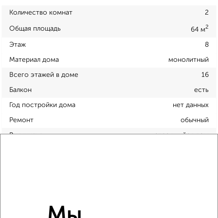
Количество комнат
2
2
Общая площадь
64 м
Этаж
8
Материал дома
монолитный
Всего этажей в доме
16
Балкон
есть
Год постройки дома
нет данных
Ремонт
обычный
Вид жилья
строящийся дом
Санузел
раздельный
Площадь кухни
нет данных
Отопление
центральное
Мы
Расположение, инфраструктура рядом