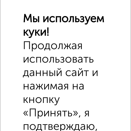
Мы используем
куки!
Продолжая
Сравнение средних цен
использовать
1‑комнатные квартиры с похожей площадью ±10%
данный сайт и
₽
700 000
нажимая на
₽
1 200 000
кнопку
«Принять», я
₽
1 500 000
подтверждаю,
Средняя цена район