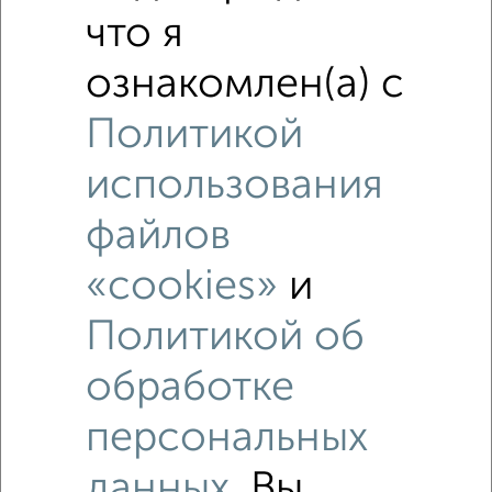
Это предложение
что я
Средняя цена по городу
ознакомлен(а) с
Похожие предложения рядом
Политикой
1‑комнатные квартиры недалеко от Лесная 8
использования
файлов
«cookies»
и
Политикой об
обработке
персональных
данных
. Вы