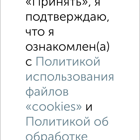
«Принять», я
подтверждаю,
что я
ознакомлен(а)
с
Политикой
использования
файлов
«cookies»
и
Рядом, с меньшей ценой
Недалеко от проспект Героев-Североморцев 13 с ценой
Политикой об
ниже
обработке