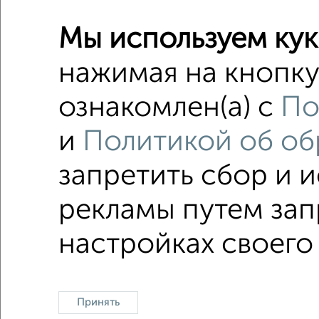
Мы используем кук
3-к квар
нажимая на кнопку
Поиск по с
ознакомлен(а) с
По
на улиц
и
Политикой об об
в малоэ
запретить сбор и 
в панел
рекламы путем зап
Однокомнатные
Двухкомнатные
Трехкомна
настройках своего
Принять
Контакты
Политика конфиденциальности
Пользов