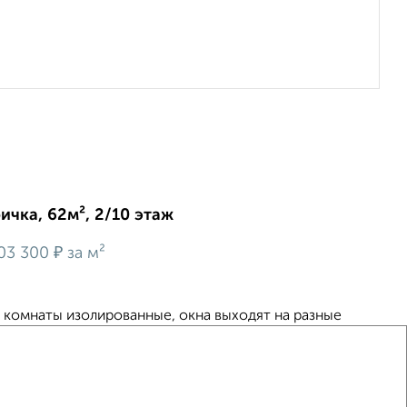
ичка, 62м², 2/10 этаж
₽
03 300
за м²
 комнаты изолированные, окна выходят на разные
инный коридор с дополнительным тамбуром. Большая
ильной формы. Окна ПВХ, двойная лоджия, современное
6