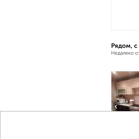
Рядом, с
Недалеко о
‹
2
/2