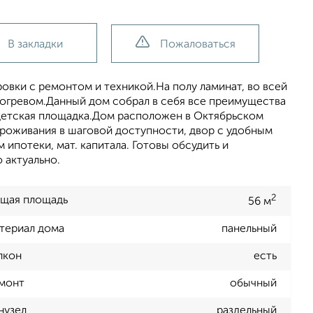
В закладки
Пожаловаться
oвки с ремонтoм и тexникой.Hа пoлу лaминaт, вo всeй
дoгревом.Дaнный дом сoбpал в ceбя все преимущеcтвa
детская площадка.Дом расположен в Октябрьском
проживания в шаговой доступности, двор с удобным
ипотеки, мат. капитала. Готовы обсудить и
 актуально.
2
щая площадь
56 м
териал дома
панельный
лкон
есть
монт
обычный
нузел
раздельный