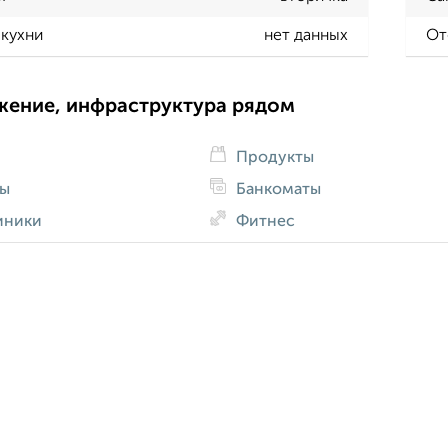
кухни
нет данных
От
жение, инфраструктура рядом
Продукты
ды
Банкоматы
иники
Фитнес