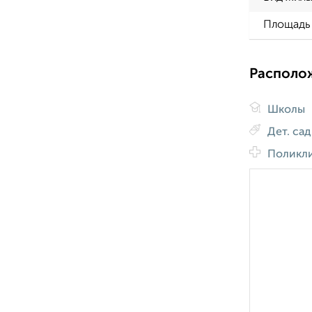
Площадь 
Располо
Школы
Дет. са
Поликл