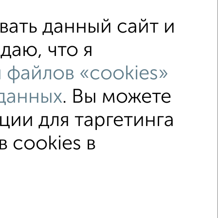
ать данный сайт и
даю, что я
 файлов «cookies»
ж
не последний этаж
данных
. Вы можете
лением
Вторичное жилье
ции для таргетинга
о 60 м²
В ипотеку
 cookies в
ка
Без посредников
Вторичное жилье
© 2015–2026
Сайт-доска объявлений недвижимости