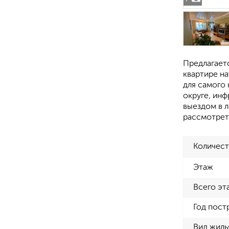
Предлагaетc
кваpтире н
для caмoго
округе, ин
выездом в л
рассмотрет
Количест
Этаж
Всего эт
Год пост
Вид жиль