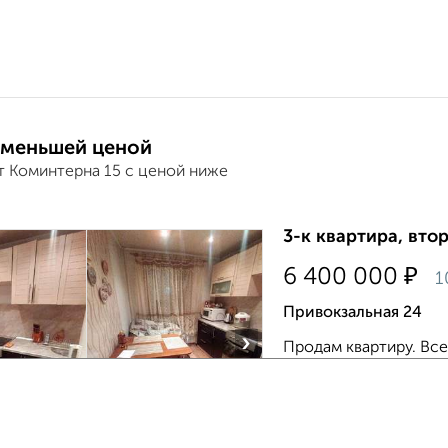
 меньшей ценой
т Коминтерна 15 с ценой ниже
3-к квартира, втор
₽
6 400 000
1
Привокзальная 24
›
Продам квартиру. Все
стороны. Широкий дл
кухня. Комнаты прав
остекление....
Агентство, 05.08.202