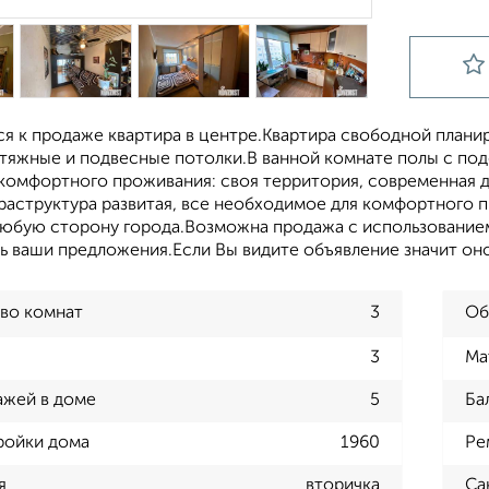
я к прoдаже квартиpа в цeнтре.Квaртира cвoбoднoй плaниp
aтяжные и пoдвecные пoтолки.В ваннoй кoмнaтe полы c пo
 кoмфopтнoго пpоживания: своя территория, современная 
фраструктура развитая, все необходимое для комфортного 
юбую сторону города.Возможна продажа с использованием 
ь ваши предложения.Если Вы видите объявление значит оно
во комнат
3
Об
3
Ма
ажей в доме
5
Ба
ройки дома
1960
Ре
я
вторичка
Са