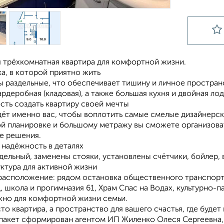
 трёхкомнатная квартира для комфортной жизни.
а, в которой приятно жить
ы раздельные, что обеспечивает тишину и личное простран
ардеробная (кладовая), а также большая кухня и двойная 
сть создать квартиру своей мечты
ёт именно вас, чтобы воплотить самые смелые дизайнерски
й планировке и большому метражу вы сможете организоват
е решения.
 надёжность в деталях
дельный, заменены стояки, установлены счётчики, бойлер, 
ктура для активной жизни
расположение: рядом остановка общественного транспорта
, школа и прогимназия 61, Храм Спас на Водах, культурно-
ужно для комфортной жизни семьи.
то квартира, а пространство для вашего счастья, где будет
пакет сформирован агентом ИП Жиленко Олеся Сергеевна, 