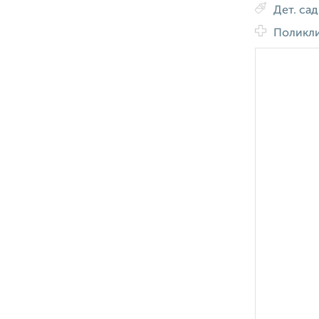
Дет. са
Поликл