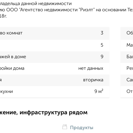
владельца данной недвижимости
ию ООО "Агентство недвижимости "Риэлт" на основании Те
18г.
во комнат
3
Об
5
Ма
ажей в доме
9
Ба
ройки дома
нет данных
Ре
я
вторичка
Са
кухни
9 м²
От
жение, инфраструктура рядом
Продукты