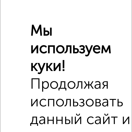
Год постройки дома
нет данных
Ремонт
обычный
Вид жилья
вторичка
Мы
Санузел
раздельный
Площадь кухни
17 м²
используем
Отопление
центральное
куки!
Расположение, инфраструктура рядом
Продолжая
Школы
Продукты
Аптеки
Дет. сады
Банкоматы
Торг. центры
использовать
Поликлиники
Фитнес
Кафе
данный сайт и