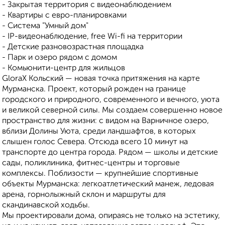
- Закрытая территория с видеонаблюдением
- Квартиры с евро-планировками
- Система "Умный дом"
- IP-видеонаблюдение, free Wi-fi на территории
- Детские разновозрастная площадка
- Парк и озеро рядом с домом
- Комьюнити-центр для жильцов
GloraX Кольский — новая точка притяжения на карте
Мурманска. Проект, который рожден на границе
городского и природного, современного и вечного, уюта
и великой северной силы. Мы создаем совершенно новое
пространство для жизни: с видом на Варничное озеро,
вблизи Долины Уюта, среди ландшафтов, в которых
слышен голос Севера. Отсюда всего 10 минут на
транспорте до центра города. Рядом — школы и детские
сады, поликлиника, фитнес-центры и торговые
комплексы. Поблизости — крупнейшие спортивные
объекты Мурманска: легкоатлетический манеж, ледовая
арена, горнолыжный склон и маршруты для
скандинавской ходьбы.
Мы проектировали дома, опираясь не только на эстетику,