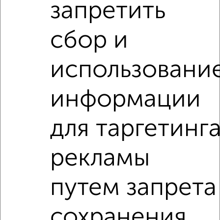
запретить
сбор и
использовани
информации
для таргетинг
Рядом, с меньшей ценой
Недалеко от территория Долина Уюта с ценой ниже
рекламы
2‑комнатные квартиры
путем запрета
Поиск по схожим параметрам:
на улице территория Долина Уюта
не первый этаж
сохранения