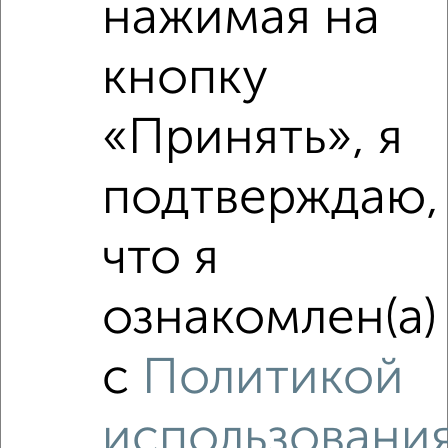
нажимая на
кнопку
«Принять», я
подтверждаю,
что я
ознакомлен(а)
Сравнение средних цен
2‑комнатные квартиры с похожей площадью ±10%
с
Политикой
₽
6 450 000
использовани