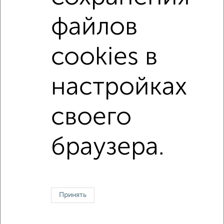
не последний этаж
с балконом
c большой кухней
файлов
с центральным отоплением
Вторичное жилье
в панельном доме
с раздельным санузлом
cookies в
площадью до 50 м²
В ипотеку
С террасой
В зеленой зоне
настройках
своего
Однокомнатные
Двухкомнатные
Трехкомнатные
4‑комнатные
Квартиры студии
От застройщика
Без посредников
Вторичное жилье
В новостройке
В строящемся доме
В новом доме
браузера.
Контакты
Политика конфиденциальности
Пользовательское соглашение
Мурманск, улица Челюскинцев 30
© 2015–2026
Сайт-доска объявлений недвижимости
О проекте
Принять
Реклама на портале
Новости
Статьи
Блог
Риэлторы
Агентства
Застройщики
Ипотечный калькулятор
Консультации по недвижимости
Разместить объявление