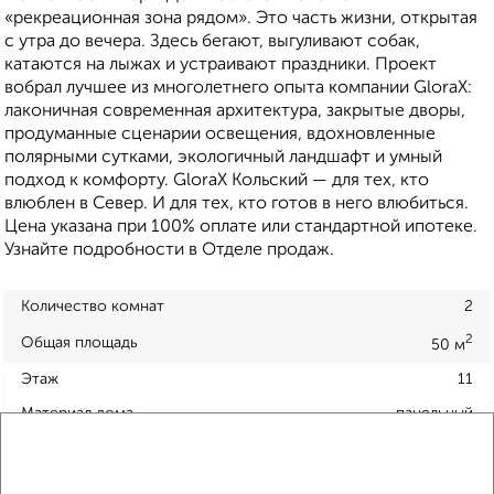
«рекреационная зона рядом». Это часть жизни, открытая
с утра до вечера. Здесь бегают, выгуливают собак,
катаются на лыжах и устраивают праздники. Проект
вобрал лучшее из многолетнего опыта компании GloraX:
лаконичная современная архитектура, закрытые дворы,
продуманные сценарии освещения, вдохновленные
полярными сутками, экологичный ландшафт и умный
подход к комфорту. GloraX Кольский — для тех, кто
влюблен в Север. И для тех, кто готов в него влюбиться.
Цена указана при 100% оплате или стандартной ипотеке.
Узнайте подробности в Отделе продаж.
Количество комнат
2
2
Общая площадь
50 м
Этаж
11
Материал дома
панельный
Всего этажей в доме
16
Балкон
есть