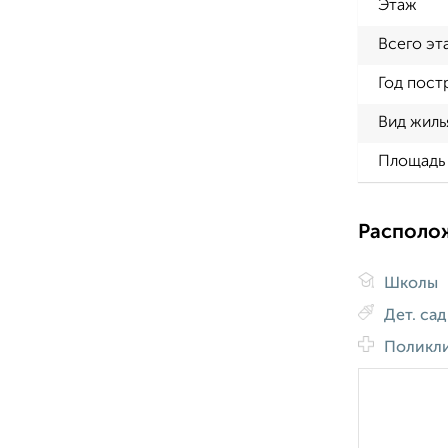
Этаж
Всего эт
Год пост
Вид жиль
Площадь 
Располо
Школы
Дет. са
Поликл