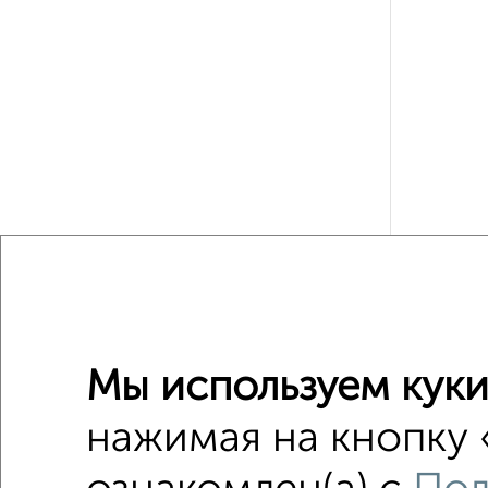
Рядом, с
Недалеко о
Мы используем куки
2-к квар
нажимая на кнопку 
Поиск по с
микрора