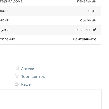
териал дома
панельный
лкон
есть
монт
обычный
нузел
раздельный
опление
центральное
Аптеки
Торг. центры
Кафе