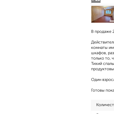
В продаже 2
Действитель
комнаты им
шкафов, раз
только то, 
Тихий спаль
продуктовые
Один взросл
Готовы пока
Количест