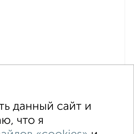
ь данный сайт и
ю, что я
рвом этаже
не последний этаж