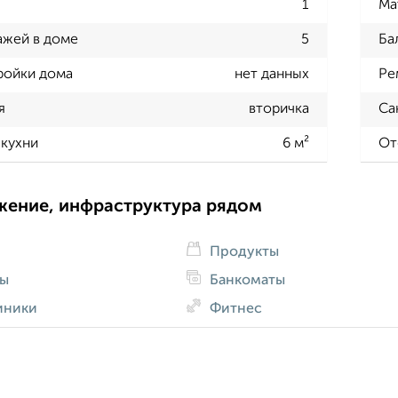
1
Ма
ажей в доме
5
Ба
ройки дома
нет данных
Ре
я
вторичка
Са
кухни
6 м²
От
жение, инфраструктура рядом
Продукты
ды
Банкоматы
иники
Фитнес