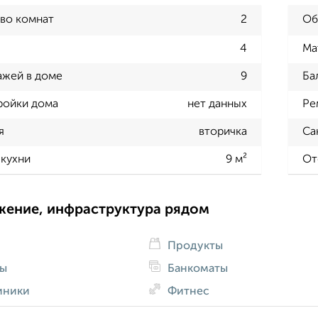
во комнат
2
Об
4
Ма
ажей в доме
9
Ба
ройки дома
нет данных
Ре
я
вторичка
Са
кухни
9 м²
От
жение, инфраструктура рядом
Продукты
ды
Банкоматы
иники
Фитнес