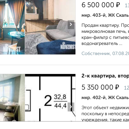
₽
6 500 000
1
мкр. 403-й, ЖК Скаль
›
Продам квартиру. Про
микроволновая печь, 
кран-фильтр с питьев
водонагреватель ...
Собственник, 07.08.2
2-к квартира, втор
₽
5 350 000
1
мкр. 402-й, ЖК Скал
›
Этот объект недвижи
поскольку в непосре
учреждения, такие ка
п...