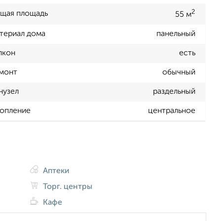
2
щая площадь
55 м
териал дома
панельный
лкон
есть
монт
обычный
нузел
раздельный
опление
центральное
Аптеки
Торг. центры
Кафе