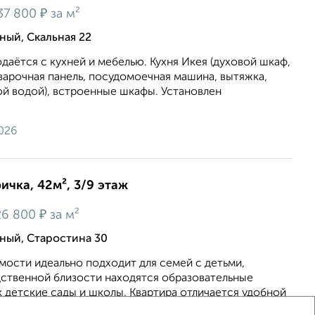
₽
37 800
за м²
ный, Скальная 22
даётся с кухней и мебелью. Кухня Икея (духовой шкаф,
варочная панель, посудомоечная машина, вытяжка,
ой водой), встроенные шкафы. Установлен
026
ичка, 42м², 3/9 этаж
₽
26 800
за м²
ьный, Старостина 30
мости идеально подходит для семей с детьми,
дственной близости находятся образовательные
к детские сады и школы. Квартира отличается удобной