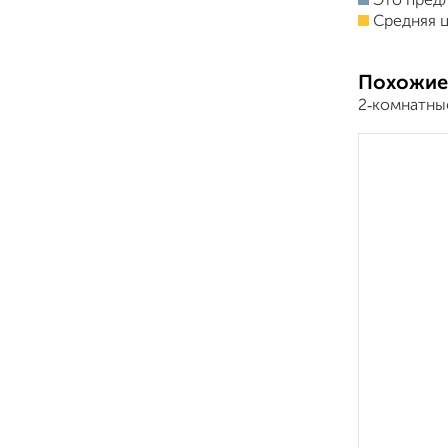
Это пред
Средняя ц
Похожие
2‑комнатные