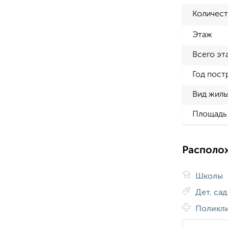
Количест
Этаж
Всего эт
Год пост
Вид жиль
Площадь 
Располо
Школы
Дет. са
Поликл