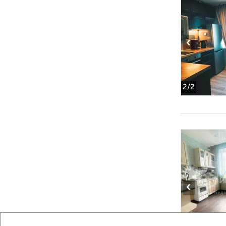
‹
2
/2
‹