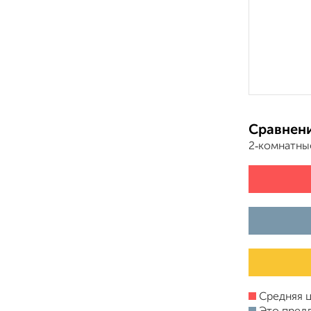
Сравнени
2‑комнатны
Средняя ц