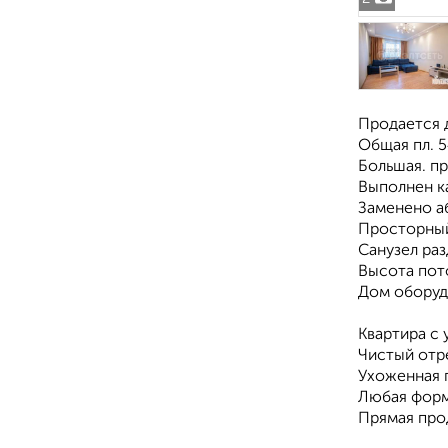
Продается д
Общая пл. 5
Большая. пр
Выполнен к
Заменено а
Просторный
Санузел раз
Высота пото
Дом оборуд
Квартира с 
Чистый отр
Ухоженная 
Любая форма
Прямая прод