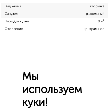
Вид жилья
вторичка
Санузел
раздельный
Площадь кухни
8 м²
Отопление
центральное
Расположение, инфраструктура рядом
Школы
Продукты
Аптеки
Дет. сады
Банкоматы
Торг. центры
Поликлиники
Фитнес
Кафе
Мы
используем
куки!