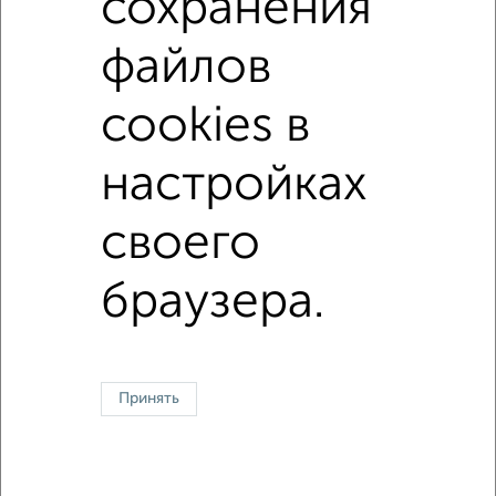
сохранения
в панельном доме
с раздельным санузлом
файлов
Цена до 3 500 000 руб.
площадью до 70 м²
cookies в
С высокими потолками
настройках
Однокомнатные
Двухкомнатные
Трехкомнатные
4‑комнатные
своего
Квартиры студии
От застройщика
Без посредников
Вторичное жилье
В новостройке
В строящемся доме
В новом доме
браузера.
Контакты
Политика конфиденциальности
Пользовательское соглашение
Мурманск, улица Челюскинцев 30
© 2015–2026
Сайт-доска объявлений недвижимости
О проекте
Реклама на портале
Новости
Статьи
Блог
Риэлторы
Агентства
Принять
Застройщики
Ипотечный калькулятор
Консультации по недвижимости
Разместить объявление
Скачать приложение
Соцсети (vk.com | t.me | dzen.ru)