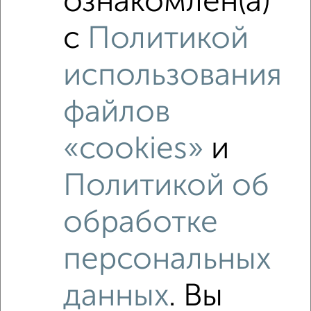
ознакомлен(а)
₽
6 790 000
с
Политикой
Средняя цена район
Это предложение
использования
Средняя цена по городу
файлов
Похожие предложения рядом
3‑комнатные квартиры недалеко от Приморская 11
«cookies»
и
Политикой об
обработке
персональных
данных
. Вы