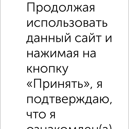
Продолжая
использовать
данный сайт и
нажимая на
кнопку
Сравнение средних цен
«Принять», я
3‑комнатные квартиры с похожей площадью ±10%
подтверждаю,
₽
3 890 000
что я
₽
3 400 000