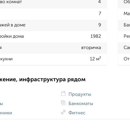
во комнат
4
Об
7
Ма
ажей в доме
9
Ба
ройки дома
1982
Ре
я
вторичка
Са
кухни
12 м²
От
жение, инфраструктура рядом
Продукты
ды
Банкоматы
иники
Фитнес