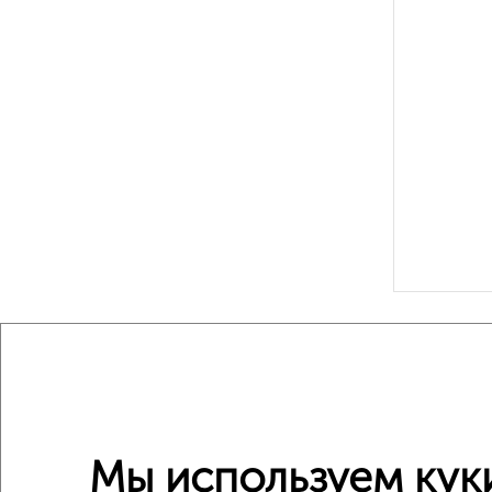
Рядом, с
Недалеко о
4‑комна
Мы используем кук
Поиск по с