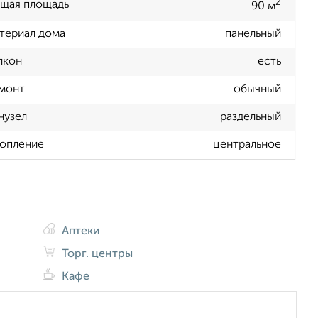
2
щая площадь
90 м
териал дома
панельный
лкон
есть
монт
обычный
нузел
раздельный
опление
центральное
Аптеки
Торг. центры
Кафе