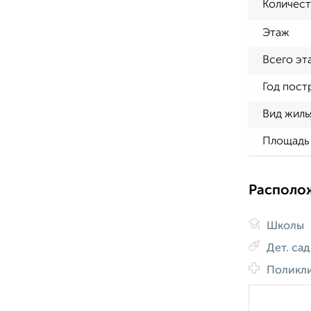
Количест
Этаж
Всего эт
Год пост
Вид жиль
Площадь 
Располо
Школы
Дет. са
Поликл