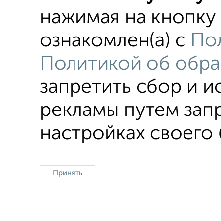
нажимая на кнопку 
микрора
ознакомлен(а) с
Пол
не посл
Политикой об обра
Вторичн
С переп
запретить сбор и 
рекламы путем запр
Однокомнатные
Двухкомнатные
Трехкомна
настройках своего 
Принять
Контакты
Политика конфиденциальности
Пользов
О проекте
Реклама на портале
Новос
Консультации по недвижимости
Разме