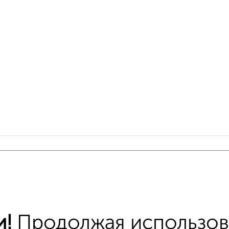
 меньшей ценой
т Шабалина 1 с ценой ниже
тные квартиры
и!
Продолжая использова
хожим параметрам: