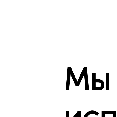
Агентство, 07.08.2026
Создайте виртуальный тур по вашему
пространству с VRPazl
‹
›
Мы
2
/7
1-к квартира, строящийся дом, 40м², 10/16 этаж
₽
₽
6 200 000
155 000
за м²
Молодёжный проезд 17
Агентство, 07.08.2026