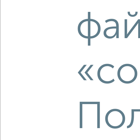
фа
‹
›
2
/2
«co
Студия квартира, строящийся дом, 35м², 10/16 этаж
₽
₽
6 133 350
155 000
за м²
Первомайский округ
Агентство, 07.08.2026
Пол
‹
›