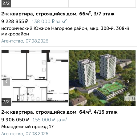
2
/2
2-к квартира, строящийся дом, 66м², 3/7 этаж
₽
₽
9 228 855
138 000
за м²
исторический Южное Нагорное район, мкр. 308-й, 308-й
микрорайон
Агентство, 07.08.2026
‹
›
2
/2
2-к квартира, строящийся дом, 64м², 4/16 этаж
₽
₽
9 906 050
155 000
за м²
Молодёжный проезд 17
Агентство, 07.08.2026