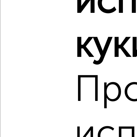
исп
‹
›
кук
2
/2
1-к квартира, строящийся дом, 40м², 12/16 этаж
₽
₽
6 200 000
155 000
за м²
Молодёжный проезд 17
Пр
Агентство, 07.08.2026
‹
›
исп
2
/2