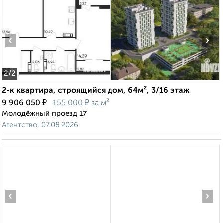
‹
›
2
/2
2-к квартира, строящийся дом, 64м², 3/16 этаж
₽
₽
9 906 050
155 000
за м²
Молодёжный проезд 17
Агентство, 07.08.2026
‹
›