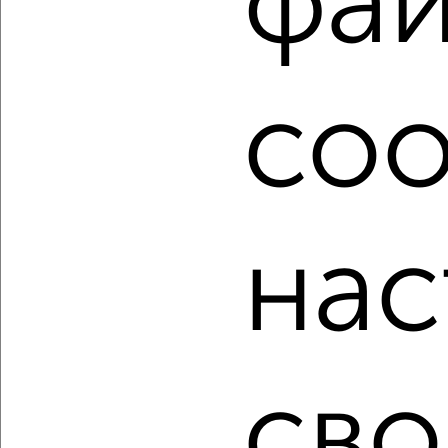
фа
Используя удобную форму поиска с множеством
фильтров и сортировкой по параметрам, вы можете
подобрать для покупки квартиру, в новостройке, не
первый этаж в Мурманске.
coo
Найденные предложения: 572 объявлений, можно
посмотреть в виде списка или на карте, с описанием,
расположением, ценой и другими подробностями.
Подберите подходящую недвижимость из предложений
от собственников, риэлторов, застройщиков и агенств
недвижимости, связаться с ними можно по телефону или
нас
написать сообщение в любом удобном для вас
мессенджере, это безопасно и бесплатно.
Для покупки квартиры доступна ипотека от крупнейших
банков России: СберБанк, ВТБ, Альфа-Банк,
Россельхозбанк, Совкомбанк, Т-Банк, Росбанк, Почта
Банк на сумму от 400 000 до 120 000 000 рублей сроком
до 30 лет.
сво
Сайт работает во многих городах России.