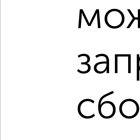
мо
‹
›
зап
2
/2
1-к квартира, строящийся дом, 40м², 14/16 этаж
₽
₽
6 133 350
155 000
за м²
Молодёжный проезд 17
Агентство, 07.08.2026
сбо
‹
›