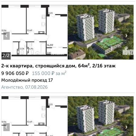
‹
›
2
/2
2-к квартира, строящийся дом, 64м², 2/16 этаж
₽
₽
9 906 050
155 000
за м²
Молодёжный проезд 17
Агентство, 07.08.2026
‹
›