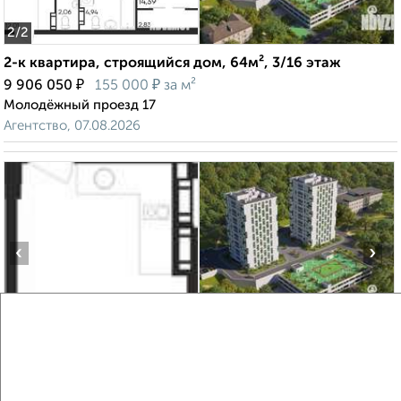
2
/2
2-к квартира, строящийся дом, 64м², 3/16 этаж
₽
₽
9 906 050
155 000
за м²
Молодёжный проезд 17
Агентство, 07.08.2026
‹
›
2
/7
Студия квартира, строящийся дом, 35м², 16/16 этаж
₽
₽
5 179 400
145 000
за м²
Молодёжный проезд 17