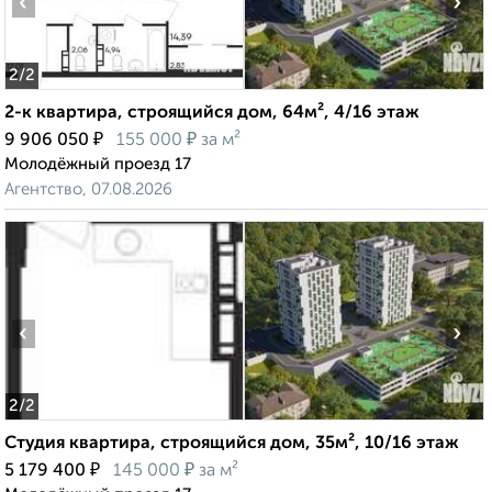
‹
›
2
/2
2-к квартира, строящийся дом, 64м², 4/16 этаж
₽
₽
9 906 050
155 000
за м²
Молодёжный проезд 17
Агентство, 07.08.2026
‹
›
2
/2
Студия квартира, строящийся дом, 35м², 10/16 этаж
₽
₽
5 179 400
145 000
за м²