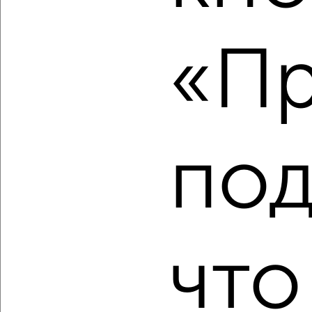
«Пр
‹
›
2
/7
2-к квартира, строящийся дом, 64м², 5/16 этаж
₽
₽
9 906 050
155 000
за м²
под
Молодёжный проезд 17
Агентство, 07.08.2026
что
‹
›