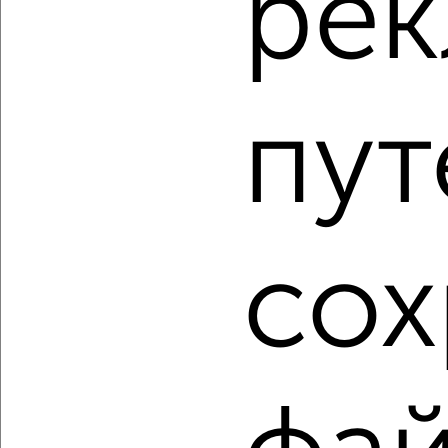
ре
‹
›
пут
2
/2
1-к квартира, строящийся дом, 40м², 12/16 этаж
₽
₽
6 133 350
155 000
за м²
Молодёжный проезд 17
сох
Агентство, 07.08.2026
1 / 10
2
Как купить квартиру, в новостройке, не первый этаж в
Мурманске на сайте Мурманск-недвижимость?