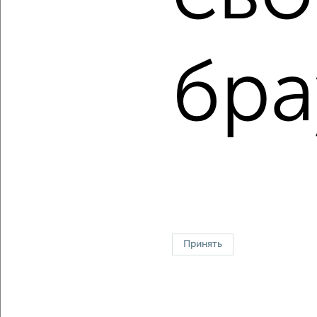
Сколько стоит купить квартиру в Мурманске?
Цена недвижимости: мин. от
5179400
руб. до макс.
10196705
руб.
бра
Средняя цена:
7448312
руб.
Цена за м2: от
147982
руб. до
154495
руб.
Средняя цена за м2:
152006
руб.
Площадь: от
35
м2 до
66
м2
Средняя площадь:
49
м2
Однокомнатные
Двухкомнатные
Трехкомнатные
4‑комнатные
Квартиры студии
От застройщика
Без посредников
Вторичное жилье
Принять
В новостройке
В строящемся доме
В новом доме
Контакты
Политика конфиденциальности
Пользовательское соглашение
Мурманск, улица Челюскинцев 30