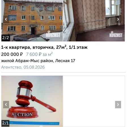
‹
›
2
/2
1-к квартира, вторичка, 27м², 1/1 этаж
₽
₽
200 000
7 600
за м²
жилой Абрам-Мыс район, Лесная 17
Агентство, 05.08.2026
‹
›
2
/1