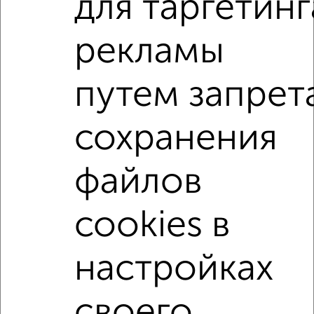
для таргетинг
банков России: СберБанк, ВТБ, Альфа-Банк,
Россельхозбанк, Совкомбанк, Т-Банк, Росбанк, Почта
Банк на сумму от 400 000 до 120 000 000 рублей сроком
рекламы
до 30 лет.
Сайт работает во многих городах России.
путем запрет
Сколько стоит купить квартиру в Мурманске?
Цена недвижимости: мин. от
200000
руб. до макс.
сохранения
8700000
руб.
Средняя цена:
4094175
руб.
файлов
Цена за м2: от
18181
руб. до
119178
руб.
cookies в
Средняя цена за м2:
93049
руб.
Площадь: от
11
м2 до
73
м2
настройках
Средняя площадь:
44
м2
своего
Однокомнатные
Двухкомнатные
Трехкомнатные
4‑комнатные