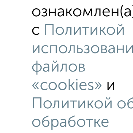
3-к квартира, вторичка, 59м², 8/9 этаж
ознакомлен(а
₽
₽
4 400 000
74 600
за м²
мкр. 203-й, Аскольдовцев 24
Агентство, 07.08.2026
с
Политикой
использован
файлов
‹
›
«cookies»
и
2
/2
3-к квартира, вторичка, 60м², 3/9 этаж
Политикой о
₽
₽
5 900 000
99 000
за м²
мкр. 209-й, Алексея Хлобыстова 32
Агентство, 03.08.2026
обработке