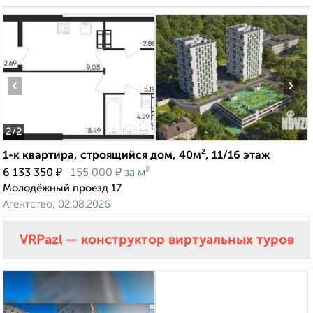
‹
›
2
/2
1-к квартира, строящийся дом, 40м², 11/16 этаж
₽
₽
6 133 350
155 000
за м²
Молодёжный проезд 17
Агентство, 02.08.2026
VRPazl — конструктор виртуальных туров