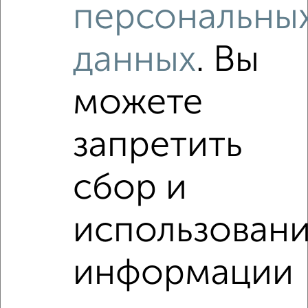
персональны
1 / 1
Как купить квартиру, вторичное жилье, c ценой до 1 000
данных
. Вы
000 руб. в Мурманске на сайте Мурманск-
недвижимость?
Используя удобную форму поиска с множеством
можете
фильтров и сортировкой по параметрам, вы можете
подобрать для покупки квартиру, вторичное жилье, c
запретить
ценой до 1 000 000 руб. в Мурманске.
Найденные предложения: 6 объявлений, можно
посмотреть в виде списка или на карте, с описанием,
сбор и
расположением, ценой и другими подробностями.
Подберите подходящую недвижимость из предложений
использован
от собственников, риэлторов, застройщиков и агенств
недвижимости, связаться с ними можно по телефону или
написать сообщение в любом удобном для вас
информации
мессенджере, это безопасно и бесплатно.
Для покупки квартиры доступна ипотека от крупнейших