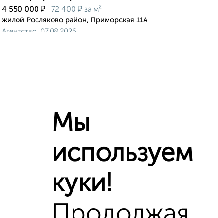
₽
₽
4 550 000
72 400
за м²
жилой Росляково район, Приморская 11А
Агентство, 07.08.2026
‹
›
Мы
2
/10
2-к квартира, вторичка, 46м², 4/5 этаж
используем
₽
₽
3 500 000
76 800
за м²
ЖК Роста, Адмирала Флота Лобова 28
куки!
Агентство, 07.08.2026
Продолжая