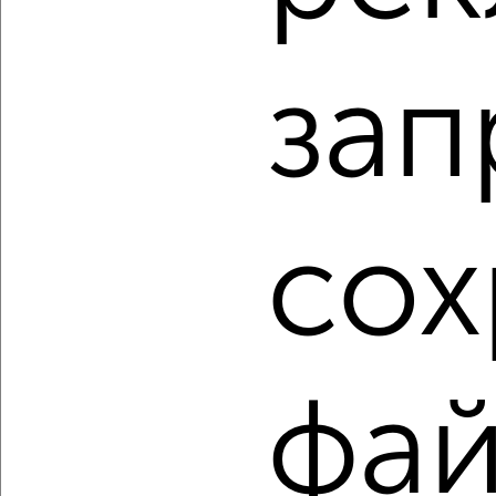
‹
›
зап
2
/2
3-к квартира, вторичка, 60м², 2/5 этаж
₽
₽
4 800 000
80 300
за м²
мкр. 311-й, ЖК Южное Нагорное, Капитана Копытова 30
Агентство, 07.08.2026
сох
1 / 21
2
Как купить квартиру, вторичное жилье, с центральным
отоплением в Мурманске на сайте Мурманск-
фа
недвижимость?
Используя удобную форму поиска с множеством
фильтров и сортировкой по параметрам, вы можете
подобрать для покупки квартиру, вторичное жилье, с