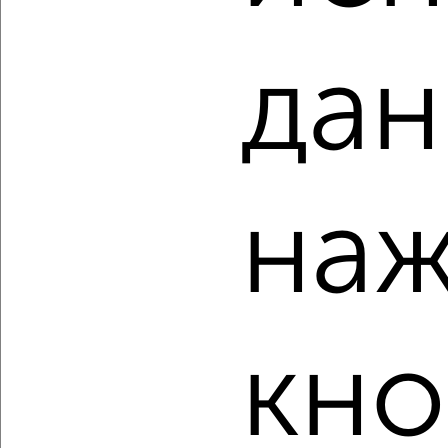
мкр. 308-й, Шевченко 11А
Агентство, 07.08.2026
дан
‹
›
наж
2
/7
1-к квартира, вторичка, 33м², 3/9 этаж
₽
₽
3 800 000
115 200
за м²
мкр. 305-й микрорайон, Беринга 14
Агентство, 07.08.2026
кно