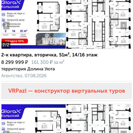
‹
›
2
/2
2-к квартира, вторичка, 51м², 14/16 этаж
₽
₽
8 299 999
161 300
за м²
территория Долина Уюта
Агентство, 07.08.2026
VRPazl — конструктор виртуальных туров