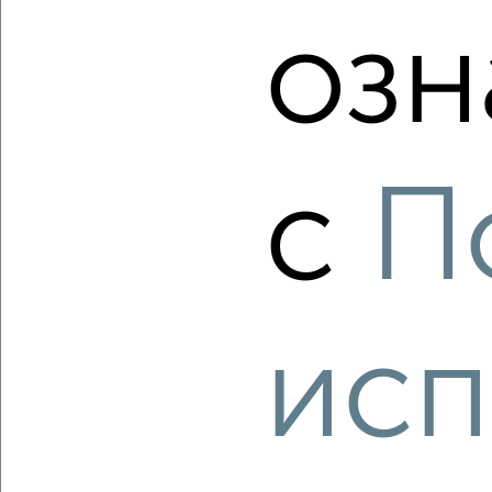
мкр. 210-й, Алексея Хлобыстова 13
озн
Агентство, 07.08.2026
‹
›
с
П
2
/2
2-к квартира, вторичка, 44м², 5/5 этаж
₽
₽
3 490 000
78 800
за м²
исп
мкр. 301-й, Бочкова 17
Агентство, 07.08.2026