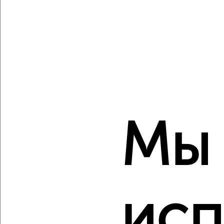
пространству с VRPazl
‹
›
2
/2
Мы
1-к квартира, вторичка, 33м², 5/5 этаж
₽
₽
2 550 000
78 500
за м²
ЖК Роста, Нахимова 31
Агентство, 07.08.2026
исп