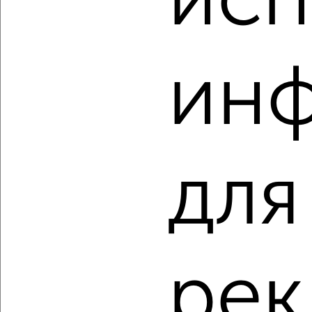
исп
₽
₽
4 719 999
154 800
за м²
территория Долина Уюта
Агентство, 07.08.2026
ин
‹
›
для
2
/2
1-к квартира, вторичка, 31м², 5/9 этаж
₽
₽
3 630 000
119 100
за м²
Гвардейская 24
Собственник, 07.08.2026
рек