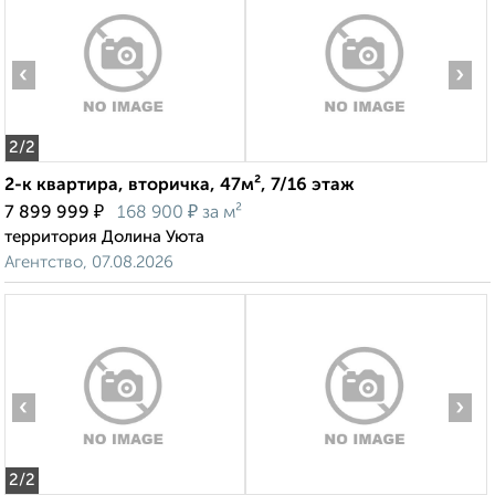
‹
›
2
/2
2-к квартира, вторичка, 47м², 7/16 этаж
₽
₽
7 899 999
168 900
за м²
территория Долина Уюта
Агентство, 07.08.2026
‹
›
2
/2