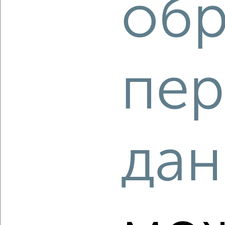
обр
4 600 000
104 600
за м²
мкр. 102-й, проспект Ленина 44
Агентство, 07.08.2026
пер
‹
›
2
/2
дан
4-к квартира, вторичка, 93м², 6/9 этаж
₽
₽
16 200 000
174 200
за м²
проспект Кирова 47
Агентство, 07.08.2026