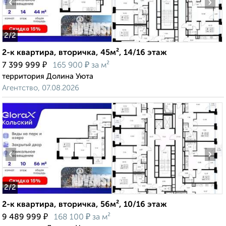
‹
›
2
/2
2-к квартира, вторичка, 45м², 14/16 этаж
₽
₽
7 399 999
165 900
за м²
территория Долина Уюта
Агентство, 07.08.2026
‹
›
2
/2
2-к квартира, вторичка, 56м², 10/16 этаж
₽
₽
9 489 999
168 100
за м²