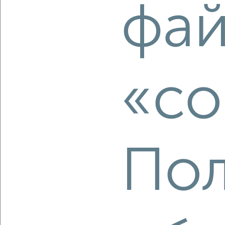
фа
‹
›
2
/1
1-к квартира, вторичка, 33м², 6/9 этаж
₽
₽
3 400 000
103 100
за м²
«co
мкр. 403-й, ЖК Скальный, Скальная 4
Собственник, 07.08.2026
Пол
‹
›
2
/9
2-к квартира, вторичка, 44м², 4/5 этаж
₽
₽