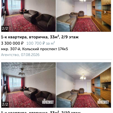
‹
›
2
/2
1-к квартира, вторичка, 33м², 2/9 этаж
₽
₽
3 300 000
100 700
за м²
мкр. 307-й, Кольский проспект 174к5
Агентство, 07.08.2026
‹
›
2
/2