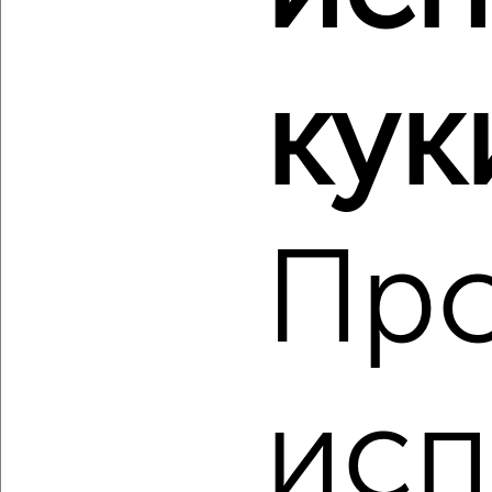
‹
›
2
/2
кук
4-к квартира, вторичка, 90м², 3/5 этаж
₽
₽
7 200 000
79 900
за м²
мкр. 203-й, Аскольдовцев 26к3
Агентство, 07.08.2026
Пр
‹
›
исп
2
/6
2-к квартира, вторичка, 44м², 4/5 этаж
₽
₽
4 100 000
93 200
за м²