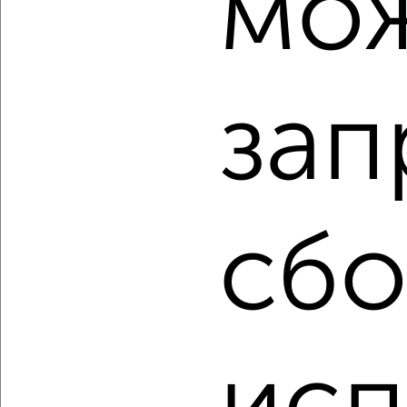
мо
‹
›
2
/2
зап
2-к квартира, вторичка, 54м², 14/14 этаж
₽
₽
6 500 000
120 400
за м²
Кольский проспект 12
Агентство, 07.08.2026
сбо
‹
›
2
/2
Студия квартира, вторичка, 31м², 12/16 этаж