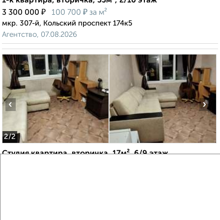
1-к квартира, вторичка, 33м², 2/10 этаж
₽
₽
3 300 000
100 700
за м²
мкр. 307-й, Кольский проспект 174к5
Агентство, 07.08.2026
‹
›
2
/2
Студия квартира, вторичка, 17м², 6/9 этаж
₽
₽
2 650 000
155 900
за м²
мкр. 301-й, Баумана 5
Агентство, 07.08.2026
Создайте виртуальный тур по вашему