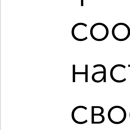
центральным отоплением в Мурманске.
Найденные предложения: 1204 объявлений, можно
coo
посмотреть в виде списка или на карте, с описанием,
расположением, ценой и другими подробностями.
Подберите подходящую недвижимость из предложений
от собственников, риэлторов, застройщиков и агенств
недвижимости, связаться с ними можно по телефону или
написать сообщение в любом удобном для вас
нас
мессенджере, это безопасно и бесплатно.
Для покупки квартиры доступна ипотека от крупнейших
банков России: СберБанк, ВТБ, Альфа-Банк,
Россельхозбанк, Совкомбанк, Т-Банк, Росбанк, Почта
Банк на сумму от 400 000 до 120 000 000 рублей сроком
до 30 лет.
сво
Сайт работает во многих городах России.
Сколько стоит купить квартиру в Мурманске?
Цена недвижимости: мин. от
2550000
руб. до макс.