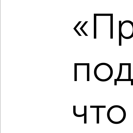
‹
›
«Пр
2
/2
2-к квартира, вторичка, 44м², 10/10 этаж
₽
₽
5 300 000
120 800
за м²
Зелёная 34
Собственник, 07.08.2026
под
‹
›
что
2
/2
2-к квартира, вторичка, 44м², 4/6 этаж
₽
₽
4 000 000
91 000
за м²