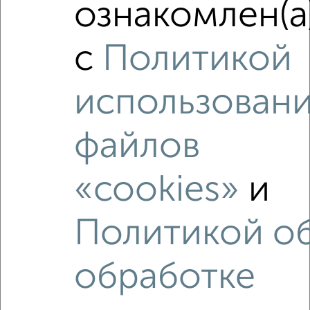
ознакомлен(а
жилой Новое Плато район, Новое Плато 19
Агентство, 07.08.2026
с
Политикой
использован
‹
›
файлов
2
/2
«cookies»
и
2-к квартира, вторичка, 46м², 5/9 этаж
₽
₽
4 600 000
100 500
за м²
Политикой о
мкр. 178-й, проспект Героев-Североморцев 13
Агентство, 06.08.2026
обработке