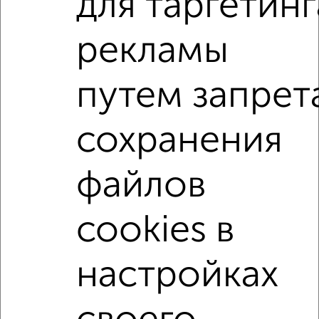
для таргетинг
₽
₽
3 970 000
90 300
за м²
Карла Либкнехта 11А
рекламы
Агентство, 03.08.2026
путем запрет
2-к квартиры
Поиск по схожим параметрам:
сохранения
на улице проспект Ленина
не первый этаж
в малоэтажном доме
с балконом
файлов
с центральным отоплением
Вторичное жилье
в кирпичном доме
с раздельным санузлом
cookies в
Цена до 5 000 000 руб.
площадью до 50 м²
настройках
Сталинка
С высокими потолками