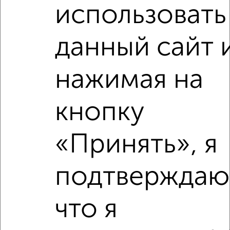
использовать
данный сайт 
нажимая на
Рядом, с меньшей ценой
Недалеко от проспект Ленина 98 с ценой ниже
кнопку
«Принять», я
‹
›
подтверждаю
2
/2
что я
2-к квартира, вторичка, 43м², 3/5 этаж
₽
₽
4 800 000
111 200
за м²